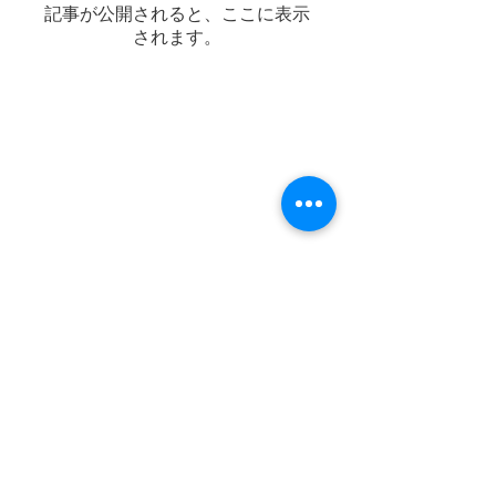
記事が公開されると、ここに表示
されます。
TEL：０５２－５２６－３３３８
FAX：０５２－５２６－３３３９
住所：愛知県名古屋市中区正木４丁目